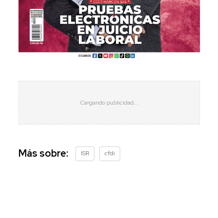
Más sobre:
ISR
cfdi