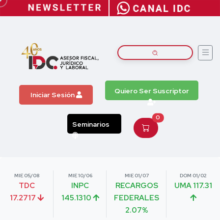
Quiero Ser Suscriptor
Iniciar Sesión
0
Seminarios
MIE 05/08
MIE 10/06
MIE 01/07
DOM 01/02
TDC
INPC
RECARGOS
UMA 117.31
17.2717
145.1310
FEDERALES
2.07%