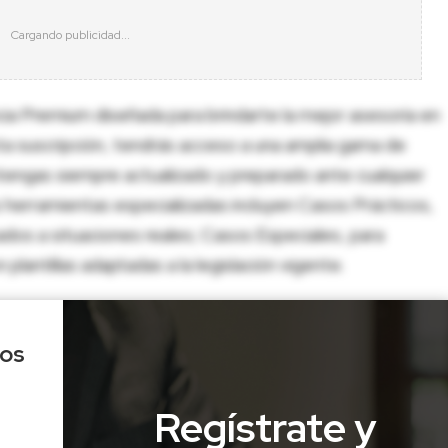
cia Premium diseñada para brindarte la mejor asesoría en
sta suscripción, tendrás acceso a una amplia gama de
tengas siempre actualizado y preparado ante cualquier
herramientas especializadas incluyen Casos Prácticos,
dos a situaciones reales; Casos Especiales, para
lantillas adaptadas a la legislación vigente.
los
Regístrate y