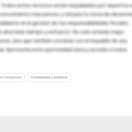
al. Todos estos recursos están respaldados por expertos 
onocimiento más preciso y útil para tu toma de decision
adelante en la gestión de tus responsabilidades fiscales,
 te ahorrarán tiempo y esfuerzo. No solo estarás mejor
ente, sino que también contarás con el respaldo de una
nal. Aprovecha esta oportunidad única y accede a todos
ate companies
Contabilidad y auditoría