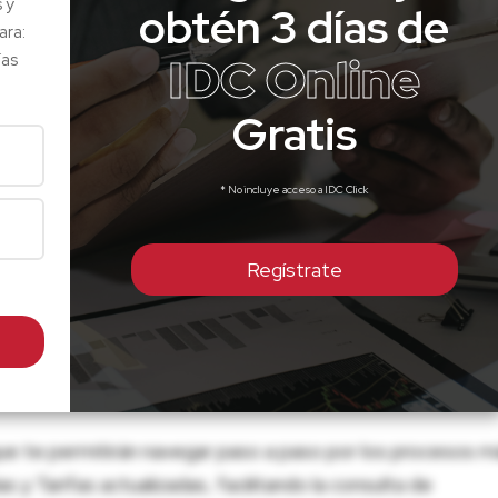
s y
obtén 3 días de
ara:
IDC Online
ías
Gratis
* No incluye acceso a IDC Click
Regístrate
ue te permitirán navegar paso a paso por los procesos m
 y Tarifas actualizadas, facilitando la consulta de