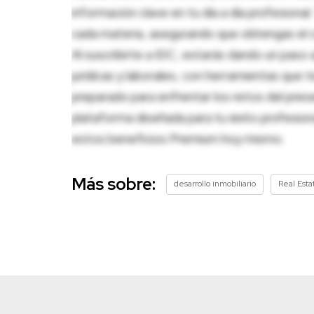
información clave en tu día a día profesion
cada materia, asegurando que obtengas el c
Al suscribirte a IDC, estarás dando un paso 
jurídicas y laborales, con herramientas que
preparado para enfrentar los retos del pres
plataforma diseñada para tu éxito profesio
estos beneficios Premium hoy mismo.
Más sobre:
desarrollo inmobiliario
Real Est