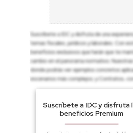
Suscríbete a IDC y disfruta de una experien
temas fiscales, jurídicos y laborales. Con e
beneficios exclusivos que harán que te man
cambio en el panorama normativo. Nuestras 
donde podrás ver ejemplos concretos aplica
escenarios más complejos; y Contratos, con p
Suscríbete a IDC y disfruta 
beneficios Premium