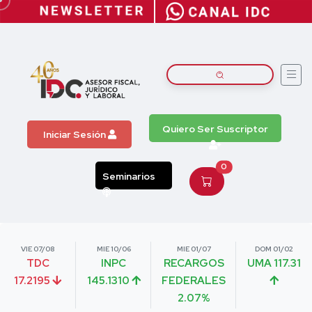
Quiero Ser Suscriptor
Iniciar Sesión
0
Seminarios
VIE 07/08
MIE 10/06
MIE 01/07
DOM 01/02
TDC
INPC
RECARGOS
UMA 117.31
17.2195
145.1310
FEDERALES
2.07%