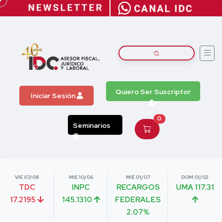
Quiero Ser Suscriptor
Iniciar Sesión
0
Seminarios
VIE 07/08
MIE 10/06
MIE 01/07
DOM 01/02
TDC
INPC
RECARGOS
UMA 117.31
17.2195
145.1310
FEDERALES
2.07%