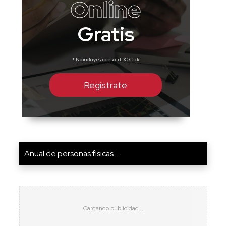
Online
Gratis
* No incluye acceso a IDC Click
Regístrate
Anual de personas físicas...