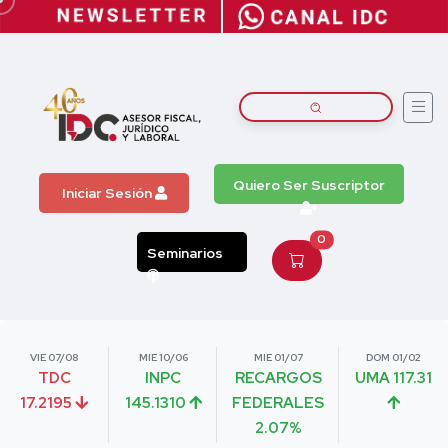
Quiero Ser Suscriptor
Iniciar Sesión
0
Seminarios
VIE 07/08
MIE 10/06
MIE 01/07
DOM 01/02
TDC
INPC
RECARGOS
UMA 117.31
17.2195
145.1310
FEDERALES
2.07%