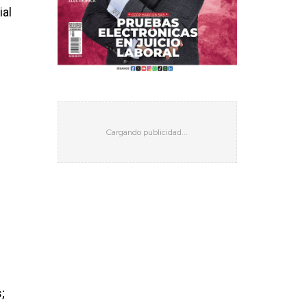
ial
e
;