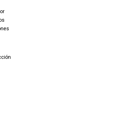
or
os
lones
cción