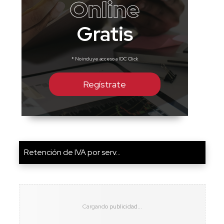
Online
Gratis
* No incluye acceso a IDC Click
Regístrate
Retención de IVA por serv...