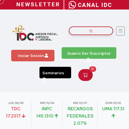
Quiero Ser Suscriptor
Iniciar Sesión
0
Seminarios
JUE 06/08
MIE 10/06
MIE 01/07
DOM 01/02
TDC
INPC
RECARGOS
UMA 117.31
17.2317
145.1310
FEDERALES
2.07%