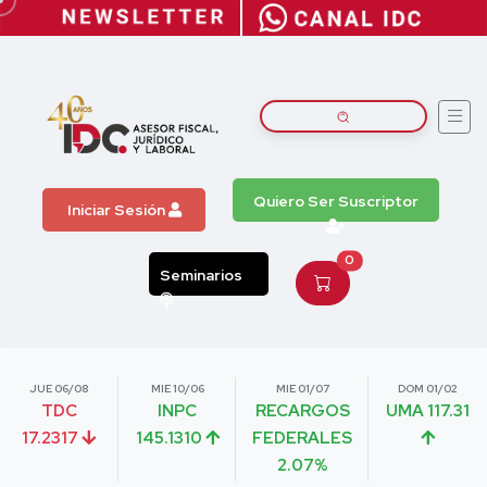
Quiero Ser Suscriptor
Iniciar Sesión
0
Seminarios
JUE 06/08
MIE 10/06
MIE 01/07
DOM 01/02
TDC
INPC
RECARGOS
UMA 117.31
17.2317
145.1310
FEDERALES
2.07%