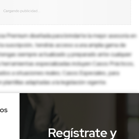
cia Premium diseñada para brindarte la mejor asesoría en
sta suscripción, tendrás acceso a una amplia gama de
tengas siempre actualizado y preparado ante cualquier
herramientas especializadas incluyen Casos Prácticos,
dos a situaciones reales; Casos Especiales, para
lantillas adaptadas a la legislación vigente.
los
Regístrate y