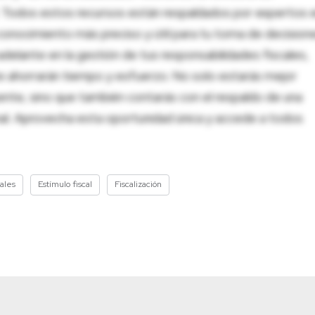
al. Todos estos recursos están respaldados por expertos 
onocimiento más preciso y útil para tu toma de decision
adelante en la gestión de tus responsabilidades fiscales,
 te ahorrarán tiempo y esfuerzo. No solo estarás mejor
ente, sino que también contarás con el respaldo de una
nal. Aprovecha esta oportunidad única y accede a todos
cales
Estímulo fiscal
Fiscalización