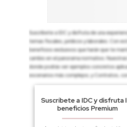
Suscríbete a IDC y disfruta de una experien
temas fiscales, jurídicos y laborales. Con e
beneficios exclusivos que harán que te man
cambio en el panorama normativo. Nuestras 
donde podrás ver ejemplos concretos aplica
escenarios más complejos; y Contratos, con p
Suscríbete a IDC y disfruta 
beneficios Premium