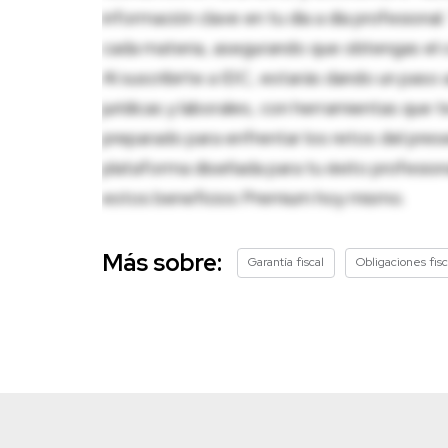
información clave en tu día a día profesion
cada materia, asegurando que obtengas el c
Al suscribirte a IDC, estarás dando un paso 
jurídicas y laborales, con herramientas que
preparado para enfrentar los retos del pres
plataforma diseñada para tu éxito profesio
estos beneficios Premium hoy mismo.
Más sobre:
Garantía fiscal
Obligaciones fis