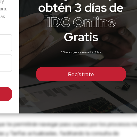
s y
obtén 3 días de
ara:
IDC Online
ías
Gratis
* No incluye acceso a IDC Click
Regístrate
ue te permitirán navegar paso a paso por los procesos m
 y Tarifas actualizadas, facilitando la consulta de