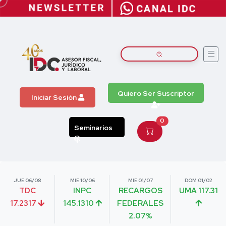
Quiero Ser Suscriptor
Iniciar Sesión
0
Seminarios
JUE 06/08
MIE 10/06
MIE 01/07
DOM 01/02
TDC
INPC
RECARGOS
UMA 117.31
17.2317
145.1310
FEDERALES
2.07%