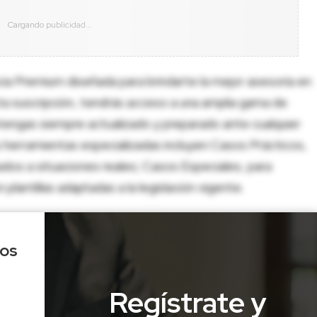
cia Premium diseñada para brindarte la mejor asesoría en
sta suscripción, tendrás acceso a una amplia gama de
tengas siempre actualizado y preparado ante cualquier
herramientas especializadas incluyen Casos Prácticos,
dos a situaciones reales; Casos Especiales, para
lantillas adaptadas a la legislación vigente.
los
Regístrate y