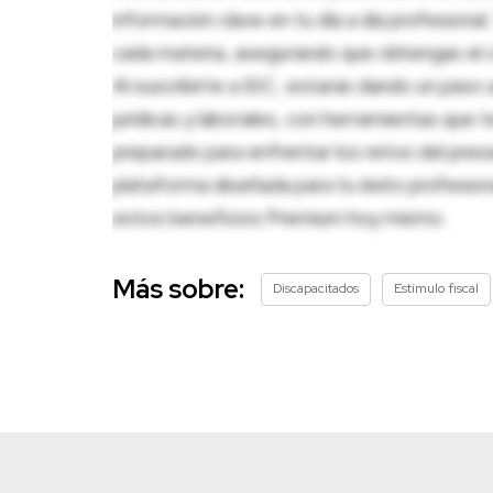
información clave en tu día a día profesion
cada materia, asegurando que obtengas el c
Al suscribirte a IDC, estarás dando un paso 
jurídicas y laborales, con herramientas que
preparado para enfrentar los retos del pres
plataforma diseñada para tu éxito profesio
estos beneficios Premium hoy mismo.
Más sobre:
Discapacitados
Estímulo fiscal