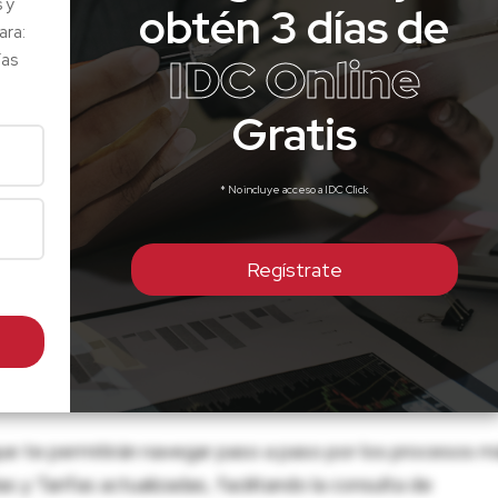
s y
obtén 3 días de
ara:
IDC Online
ías
Gratis
* No incluye acceso a IDC Click
Regístrate
ue te permitirán navegar paso a paso por los procesos m
 y Tarifas actualizadas, facilitando la consulta de