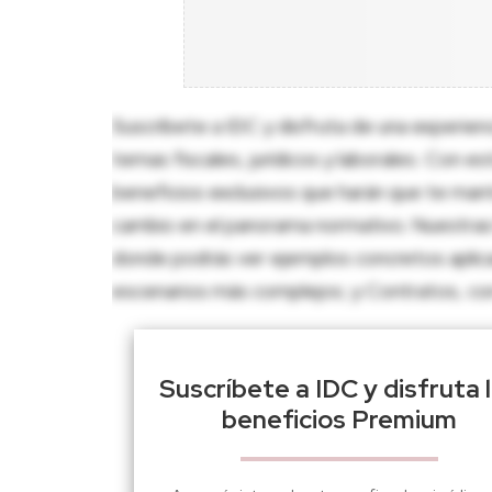
Suscríbete a IDC y disfruta de una experien
temas fiscales, jurídicos y laborales. Con e
beneficios exclusivos que harán que te man
cambio en el panorama normativo. Nuestras 
donde podrás ver ejemplos concretos aplica
escenarios más complejos; y Contratos, con p
Suscríbete a IDC y disfruta 
beneficios Premium