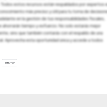
al. Todos estos recursos están respaldados por expertos 
onocimiento más preciso y útil para tu toma de decision
adelante en la gestión de tus responsabilidades fiscales,
 te ahorrarán tiempo y esfuerzo. No solo estarás mejor
ente, sino que también contarás con el respaldo de una
nal. Aprovecha esta oportunidad única y accede a todos
Empleo