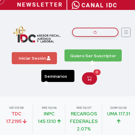
Quiero Ser Suscriptor
Iniciar Sesión
0
Seminarios
VIE 07/08
MIE 10/06
MIE 01/07
DOM 01/02
TDC
INPC
RECARGOS
UMA 117.31
17.2195
145.1310
FEDERALES
2.07%