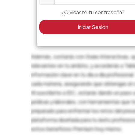
¿Olvidaste tu contraseña?
Iniciar Sesión
Además, contarás con Guías Interactivas, q
relevantes en tu ámbito, y accederás a Tablas
información clave en tu día a día profesion
cada materia, asegurando que obtengas el c
Al suscribirte a IDC, estarás dando un paso 
jurídicas y laborales, con herramientas que
preparado para enfrentar los retos del pres
plataforma diseñada para tu éxito profesio
estos beneficios Premium hoy mismo.