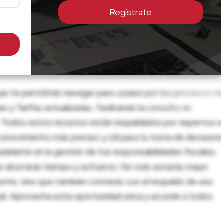
Regístrate
ue te permitirán navegar paso a paso por los procesos m
 y Tarifas actualizadas, facilitando la consulta de
al. Todos estos recursos están respaldados por expertos 
onocimiento más preciso y útil para tu toma de decision
adelante en la gestión de tus responsabilidades fiscales,
 te ahorrarán tiempo y esfuerzo. No solo estarás mejor
ente, sino que también contarás con el respaldo de una
nal. Aprovecha esta oportunidad única y accede a todos