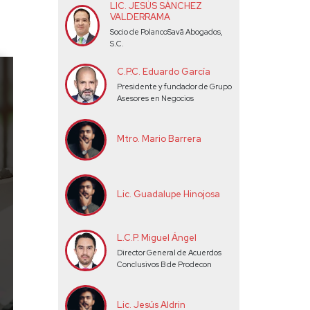
LIC. JESÚS SÁNCHEZ
VALDERRAMA
Socio de PolancoSavã Abogados,
S.C.
C.P.C. Eduardo García
Presidente y fundador de Grupo
Asesores en Negocios
Mtro. Mario Barrera
Lic. Guadalupe Hinojosa
L.C.P. Miguel Ángel
Director General de Acuerdos
Conclusivos B de Prodecon
Lic. Jesús Aldrin