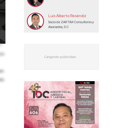
Luis Alberto Reséndiz
Socio de ZAR TAX Consultores y
Asociados, S.C
ás
en
es.