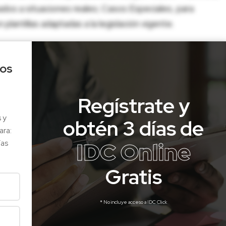
dos a situaciones reales; Casos Especiales, para
lantillas adaptadas a la legislación vigente.
los
Regístrate y
s y
obtén 3 días de
ara:
IDC Online
ías
Gratis
* No incluye acceso a IDC Click