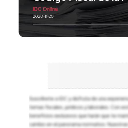
IDC Online
2020-11-20
Suscríbete a IDC y disfruta de una experien
temas fiscales, jurídicos y laborales. Con e
beneficios exclusivos que harán que te man
cambio en el panorama normativo. Nuestras 