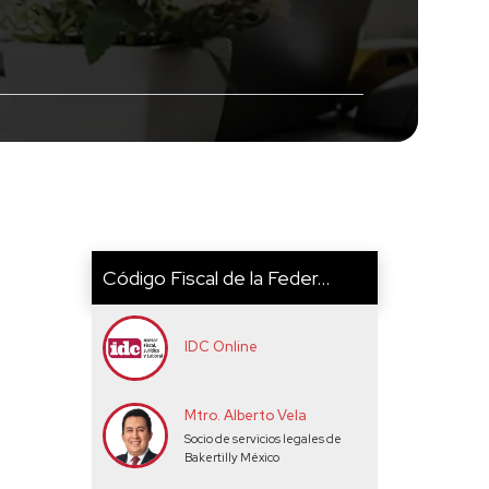
Código Fiscal de la Feder...
IDC Online
Mtro. Alberto Vela
Socio de servicios legales de
Bakertilly México