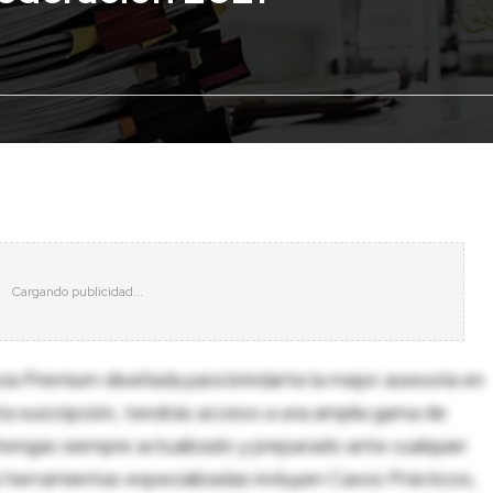
cia Premium diseñada para brindarte la mejor asesoría en
sta suscripción, tendrás acceso a una amplia gama de
tengas siempre actualizado y preparado ante cualquier
herramientas especializadas incluyen Casos Prácticos,