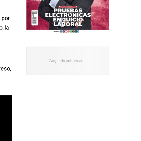
 por
, la
s
reso,