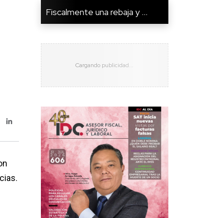
Fiscalmente una rebaja y ...
on
cias.