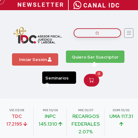
Quiero Ser Suscriptor
Iniciar Sesión
0
Seminarios
VIE 07/08
MIE 10/06
MIE 01/07
DOM 01/02
TDC
INPC
RECARGOS
UMA 117.31
17.2195
145.1310
FEDERALES
2.07%