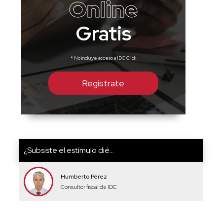
Online
Gratis
* No incluye acceso a IDC Click
Regístrate
¿Subsiste el estímulo dié...
Humberto Pérez
Consultor fiscal de IDC