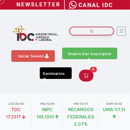
Quiero Ser Suscriptor
Iniciar Sesión
0
Seminarios
JUE 06/08
MIE 10/06
MIE 01/07
DOM 01/02
TDC
INPC
RECARGOS
UMA 117.31
17.2317
145.1310
FEDERALES
2.07%