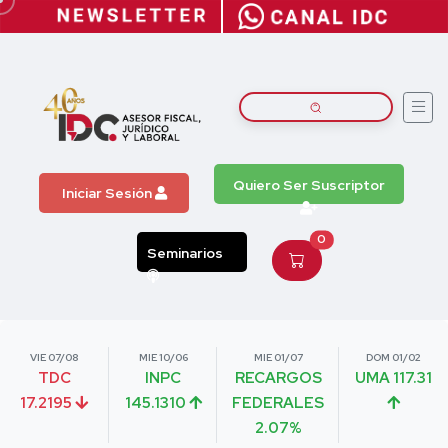
Quiero Ser Suscriptor
Iniciar Sesión
0
Seminarios
VIE 07/08
MIE 10/06
MIE 01/07
DOM 01/02
TDC
INPC
RECARGOS
UMA 117.31
17.2195
145.1310
FEDERALES
2.07%