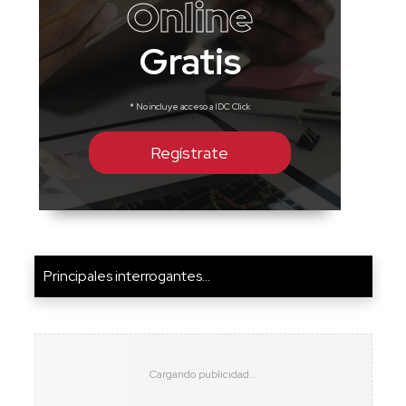
Online
Gratis
* No incluye acceso a IDC Click
Regístrate
Principales interrogantes...