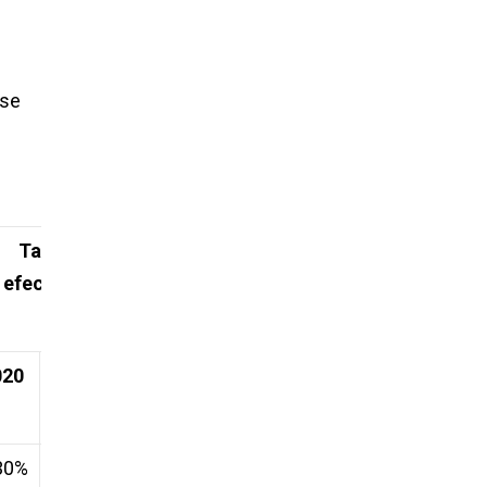
 se
Tasas
efectivas
020
2021
30%
4.89%