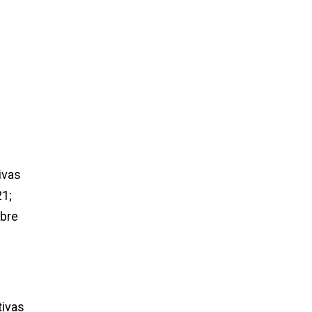
ivas
21;
ubre
tivas