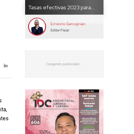
Tasas efectivas 2023 para...
Ernesto Sanciprián
Editor Fiscal
s
ta,
ntes