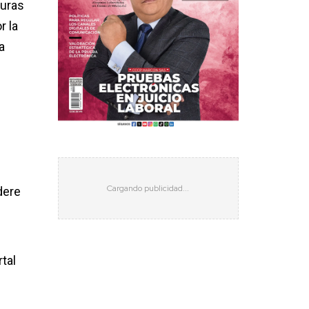
guras
r la
a
dere
tal