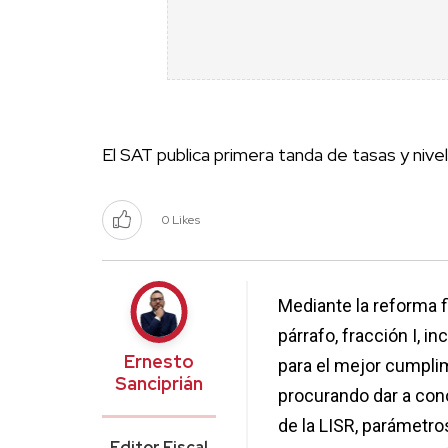
El SAT publica primera tanda de tasas y niv
0 Likes
Mediante la reforma fi
párrafo, fracción I, i
Ernesto
para el mejor cumplim
Sanciprián
procurando dar a cono
de la LISR, parámetro
Editor Fiscal