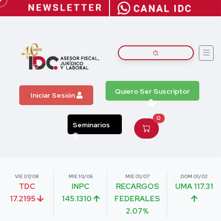
Quiero Ser Suscriptor
Iniciar Sesión
0
Seminarios
VIE 07/08
MIE 10/06
MIE 01/07
DOM 01/02
TDC
INPC
RECARGOS
UMA 117.31
17.2195
145.1310
FEDERALES
2.07%