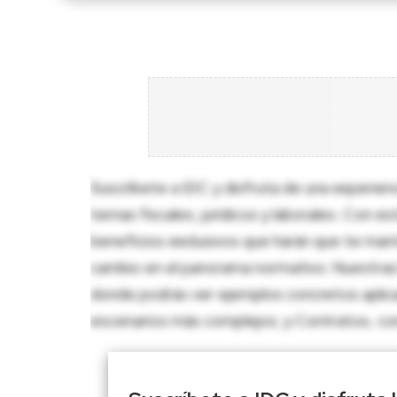
Suscríbete a IDC y disfruta de una experien
temas fiscales, jurídicos y laborales. Con e
beneficios exclusivos que harán que te man
cambio en el panorama normativo. Nuestras 
donde podrás ver ejemplos concretos aplica
escenarios más complejos; y Contratos, con p