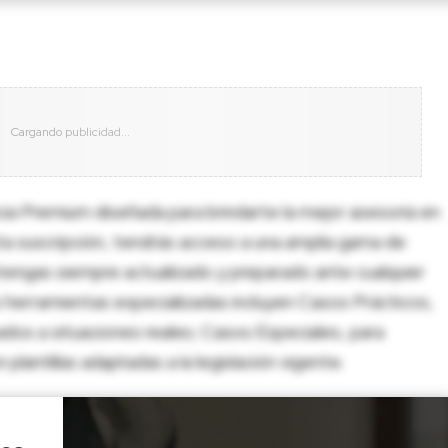
cia Premium diseñada para brindarte la mejor asesoría en
sta suscripción, tendrás acceso a una amplia gama de
tengas siempre actualizado y preparado ante cualquier
herramientas especializadas incluyen Casos Prácticos,
dos a situaciones reales; Casos Especiales, para
lantillas adaptadas a la legislación vigente.