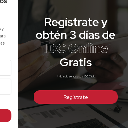
los
Regístrate y
s y
obtén 3 días de
ara:
IDC Online
ías
Gratis
* No incluye acceso a IDC Click
Regístrate