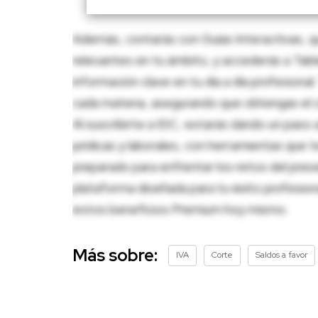
Además, contarás con Guías Interactivas, q
relevantes en tu ámbito, y accederás a Tablas
información clave en tu día a día profesion
cada materia, asegurando que obtengas el c
Al suscribirte a IDC, estarás dando un paso 
jurídicas y laborales, con herramientas que
preparado para enfrentar los retos del pres
plataforma diseñada para tu éxito profesio
estos beneficios Premium hoy mismo.
Más sobre:
IVA
Corte
Saldos a favor