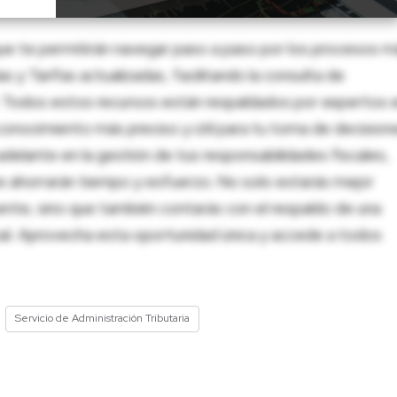
ue te permitirán navegar paso a paso por los procesos m
 y Tarifas actualizadas, facilitando la consulta de
al. Todos estos recursos están respaldados por expertos 
onocimiento más preciso y útil para tu toma de decision
adelante en la gestión de tus responsabilidades fiscales,
 te ahorrarán tiempo y esfuerzo. No solo estarás mejor
ente, sino que también contarás con el respaldo de una
nal. Aprovecha esta oportunidad única y accede a todos
Servicio de Administración Tributaria