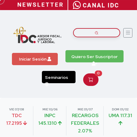
Quiero Ser Suscriptor
Iniciar Sesión
0
Seminarios
VIE 07/08
MIE 10/06
MIE 01/07
DOM 01/02
TDC
INPC
RECARGOS
UMA 117.31
17.2195
145.1310
FEDERALES
2.07%