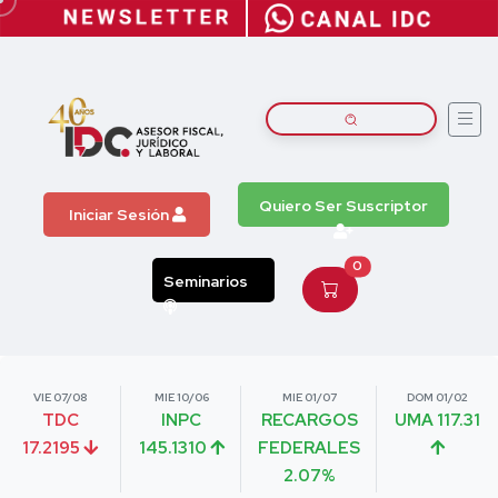
Quiero Ser Suscriptor
Iniciar Sesión
0
Seminarios
VIE 07/08
MIE 10/06
MIE 01/07
DOM 01/02
TDC
INPC
RECARGOS
UMA 117.31
17.2195
145.1310
FEDERALES
2.07%