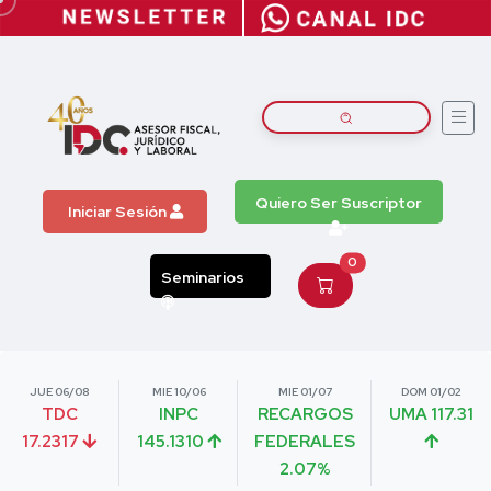
Quiero Ser Suscriptor
Iniciar Sesión
0
Seminarios
JUE 06/08
MIE 10/06
MIE 01/07
DOM 01/02
TDC
INPC
RECARGOS
UMA 117.31
17.2317
145.1310
FEDERALES
2.07%