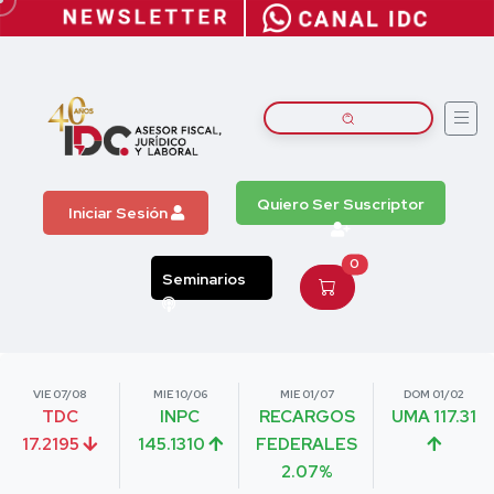
Quiero Ser Suscriptor
Iniciar Sesión
0
Seminarios
VIE 07/08
MIE 10/06
MIE 01/07
DOM 01/02
TDC
INPC
RECARGOS
UMA 117.31
17.2195
145.1310
FEDERALES
2.07%