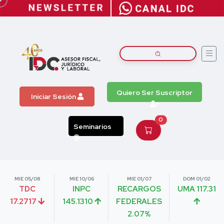
Quiero Ser Suscriptor
Iniciar Sesión
0
Seminarios
MIE 05/08
MIE 10/06
MIE 01/07
DOM 01/02
TDC
INPC
RECARGOS
UMA 117.31
17.2717
145.1310
FEDERALES
2.07%