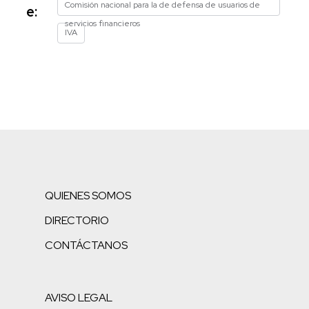
Comisión nacional para la de defensa de usuarios de
e:
servicios financieros
IVA
QUIENES SOMOS
DIRECTORIO
CONTÁCTANOS
AVISO LEGAL