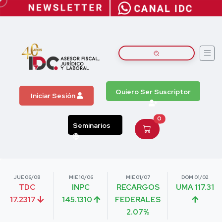
Quiero Ser Suscriptor
Iniciar Sesión
0
Seminarios
JUE 06/08
MIE 10/06
MIE 01/07
DOM 01/02
TDC
INPC
RECARGOS
UMA 117.31
17.2317
145.1310
FEDERALES
2.07%