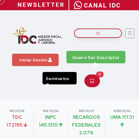
Quiero Ser Suscriptor
Iniciar Sesión
0
Seminarios
VIE 07/08
MIE 10/06
MIE 01/07
DOM 01/02
TDC
INPC
RECARGOS
UMA 117.31
17.2195
145.1310
FEDERALES
2.07%