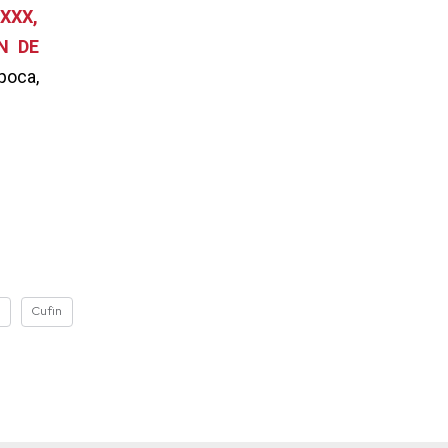
XXX,
N DE
poca,
Cufin