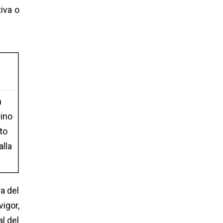
iva o
n
sino
to
alla
a del
igor,
l del