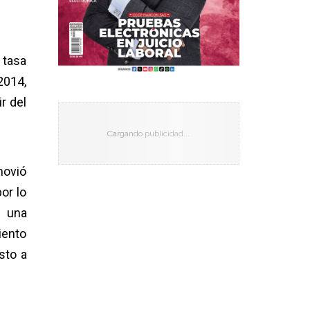
 tasa
2014,
r del
movió
or lo
n una
iento
sto a