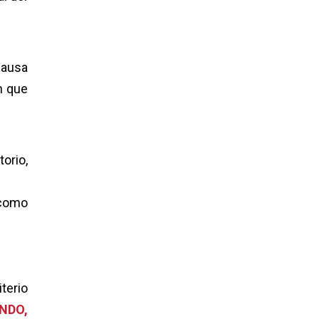
causa
n que
orio,
 como
terio
NDO,