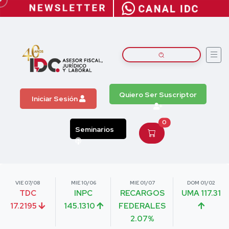
Quiero Ser Suscriptor
Iniciar Sesión
0
Seminarios
VIE 07/08
MIE 10/06
MIE 01/07
DOM 01/02
TDC
INPC
RECARGOS
UMA 117.31
17.2195
145.1310
FEDERALES
2.07%