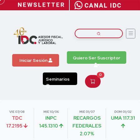
Quiero Ser Suscriptor
Iniciar Sesión
0
Seminarios
VIE 07/08
MIE 10/06
MIE 01/07
DOM 01/02
TDC
INPC
RECARGOS
UMA 117.31
17.2195
145.1310
FEDERALES
2.07%