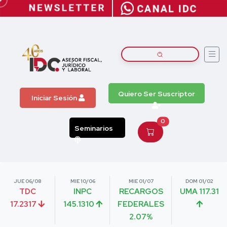
Quiero Ser Suscriptor
Iniciar Sesión
0
Seminarios
JUE 06/08
MIE 10/06
MIE 01/07
DOM 01/02
TDC
INPC
RECARGOS
UMA 117.31
17.2317
145.1310
FEDERALES
2.07%