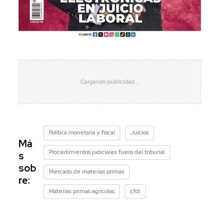
Política monetaria y fiscal
Juicios
Má
Procedimientos judiciales fuera del tribunal
s
sob
Mercado de materias primas
re:
Materias primas agrícolas
cfdi