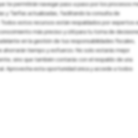
ue te permitirán navegar paso a paso por los procesos m
 y Tarifas actualizadas, facilitando la consulta de
al. Todos estos recursos están respaldados por expertos 
onocimiento más preciso y útil para tu toma de decision
adelante en la gestión de tus responsabilidades fiscales,
 te ahorrarán tiempo y esfuerzo. No solo estarás mejor
ente, sino que también contarás con el respaldo de una
nal. Aprovecha esta oportunidad única y accede a todos