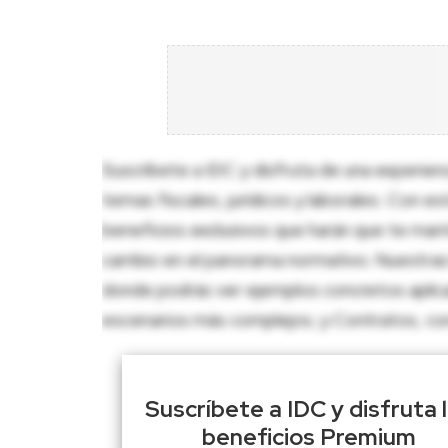
Suscríbete a IDC y disfruta de una experien
temas fiscales, jurídicos y laborales. Con e
beneficios exclusivos que harán que te man
cambio en el panorama normativo. Nuestras 
donde podrás ver ejemplos concretos aplica
escenarios más complejos; y Contratos, con p
Suscríbete a IDC y disfruta 
beneficios Premium