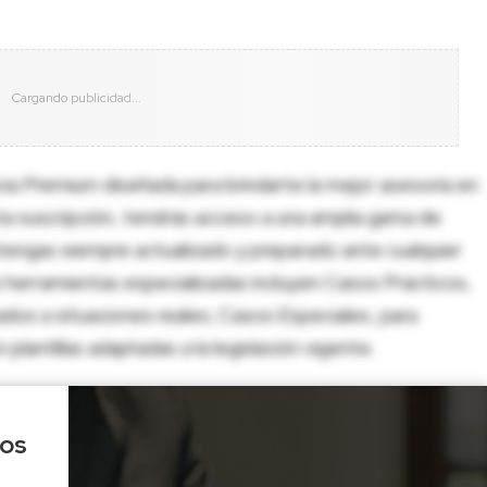
cia Premium diseñada para brindarte la mejor asesoría en
sta suscripción, tendrás acceso a una amplia gama de
tengas siempre actualizado y preparado ante cualquier
herramientas especializadas incluyen Casos Prácticos,
dos a situaciones reales; Casos Especiales, para
lantillas adaptadas a la legislación vigente.
los