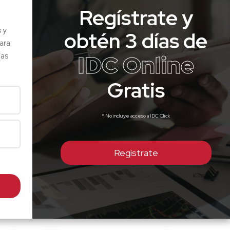
Regístrate y
s y
obtén 3 días de
ara:
IDC Online
ías
Gratis
* No incluye acceso a IDC Click
Regístrate