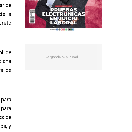
ar de
de la
creto
ol de
dicha
ra de
 para
 para
os de
os, y