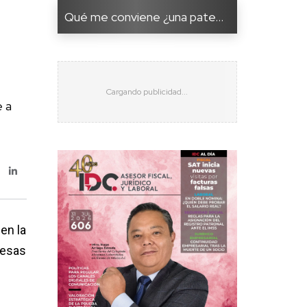
Qué me conviene ¿una pate...
e a
 en la
resas