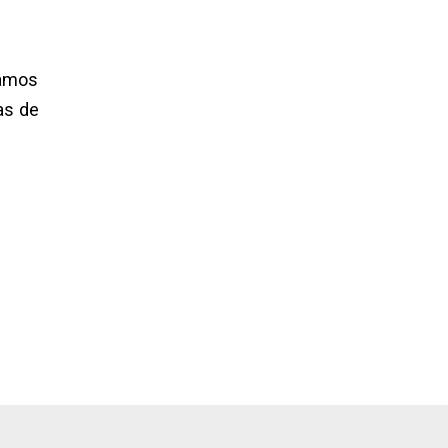
damos
as de