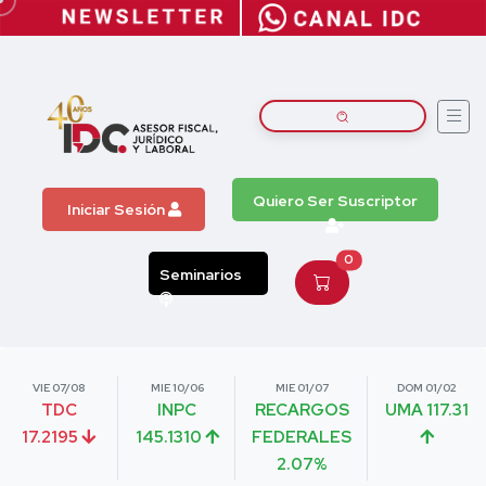
Quiero Ser Suscriptor
Iniciar Sesión
0
Seminarios
VIE 07/08
MIE 10/06
MIE 01/07
DOM 01/02
TDC
INPC
RECARGOS
UMA 117.31
17.2195
145.1310
FEDERALES
2.07%