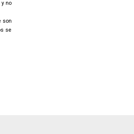
 y no
e son
os se