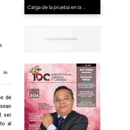
Carga de la prueba en la ...
a
os de
 sean
l ser
to al