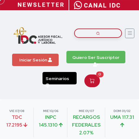
Quiero Ser Suscriptor
Iniciar Sesión
0
Seminarios
VIE 07/08
MIE 10/06
MIE 01/07
DOM 01/02
TDC
INPC
RECARGOS
UMA 117.31
17.2195
145.1310
FEDERALES
2.07%