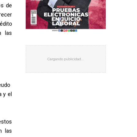
es de
recer
édito
n las
deudo
 y el
estos
n las