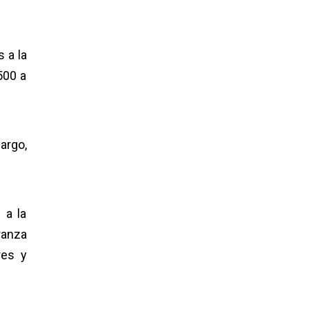
 a la
500 a
argo,
 a la
ranza
res y