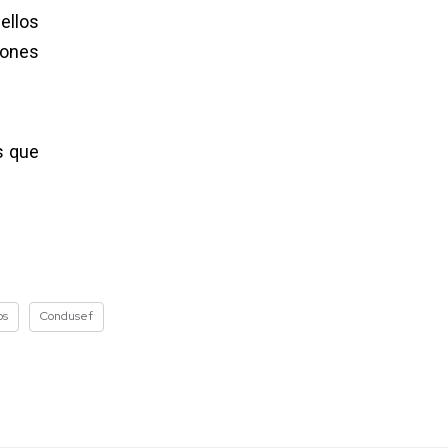
ellos
iones
s que
os
Condusef