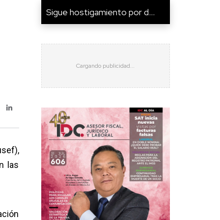
Sigue hostigamiento por d...
sef),
n las
ación