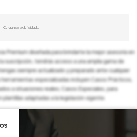
cia Premium diseñada para brindarte la mejor asesoría en
sta suscripción, tendrás acceso a una amplia gama de
tengas siempre actualizado y preparado ante cualquier
herramientas especializadas incluyen Casos Prácticos,
dos a situaciones reales; Casos Especiales, para
lantillas adaptadas a la legislación vigente.
los