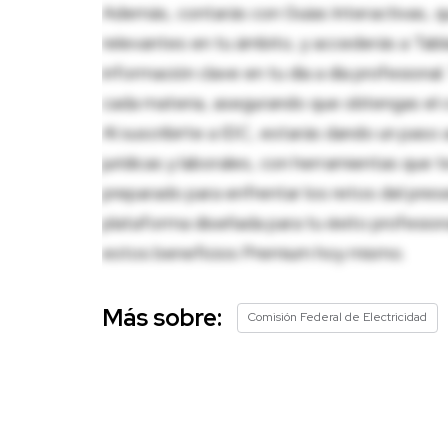
Además, contarás con Guías Interactivas, q
relevantes en tu ámbito, y accederás a Tablas
información clave en tu día a día profesion
cada materia, asegurando que obtengas el c
Al suscribirte a IDC, estarás dando un paso 
jurídicas y laborales, con herramientas que
preparado para enfrentar los retos del pres
plataforma diseñada para tu éxito profesio
estos beneficios Premium hoy mismo.
Más sobre:
Comisión Federal de Electricidad