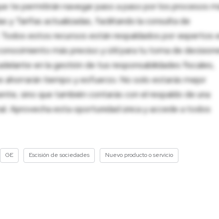
ue te permitirán navegar paso a paso por los procesos m
 y Tarifas actualizadas, facilitando la consulta de
al. Todos estos recursos están respaldados por expertos 
onocimiento más preciso y útil para tu toma de decision
adelante en la gestión de tus responsabilidades fiscales,
 te ahorrarán tiempo y esfuerzo. No solo estarás mejor
ente, sino que también contarás con el respaldo de una
nal. Aprovecha esta oportunidad única y accede a todos
GE
Escisión de sociedades
Nuevo producto o servicio