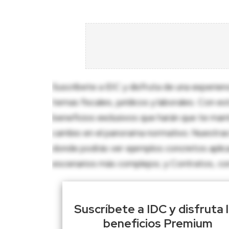
Suscríbete a IDC y disfruta de una experien
temas fiscales, jurídicos y laborales. Con e
beneficios exclusivos que harán que te man
cambio en el panorama normativo. Nuestras 
donde podrás ver ejemplos concretos aplica
escenarios más complejos; y Contratos, con p
Suscríbete a IDC y disfruta 
beneficios Premium