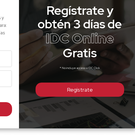
Regístrate y
s y
obtén 3 días de
ara:
IDC Online
ías
Gratis
* No incluye acceso a IDC Click
Regístrate