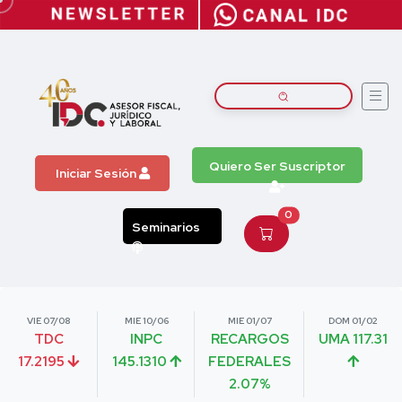
Quiero Ser Suscriptor
Iniciar Sesión
0
Seminarios
VIE 07/08
MIE 10/06
MIE 01/07
DOM 01/02
TDC
INPC
RECARGOS
UMA 117.31
17.2195
145.1310
FEDERALES
2.07%