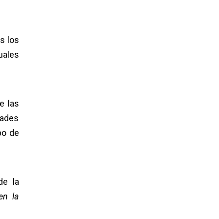
s los
uales
e las
dades
po de
de la
en la