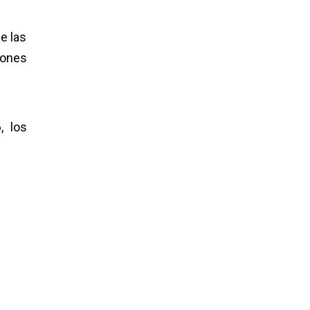
e las
iones
, los