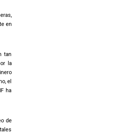
eras,
te en
n tan
or la
inero
o, el
IF ha
eo de
tales