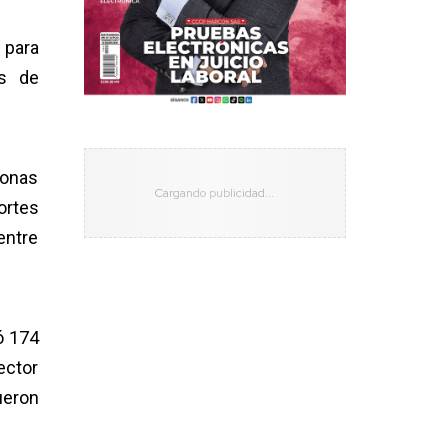
 para
os de
sonas
ortes
entre
ó 174
ector
ueron