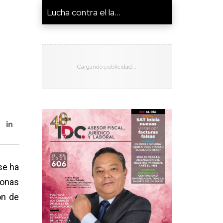
​Lucha contra el la...
 se ha
sonas
ón de