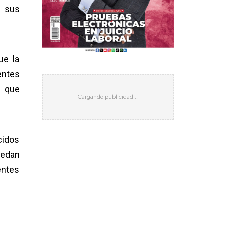
e sus
ue la
entes
s que
cidos
uedan
entes