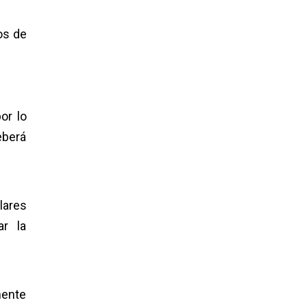
os de
or lo
eberá
lares
ar la
mente