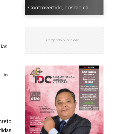
Controvertido, posible ca...
 las
creto
didas