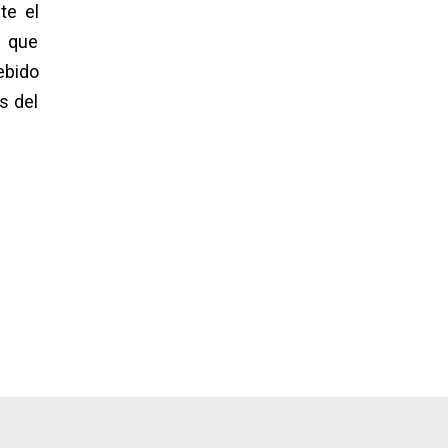
te el
e que
ebido
s del