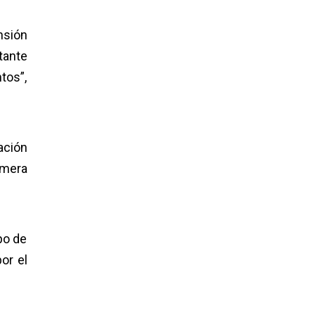
nsión
tante
tos”,
ación
imera
po de
or el