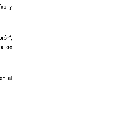
ías y
ión”,
sa de
en el