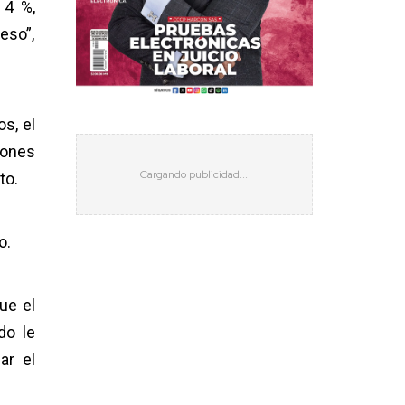
 4 %,
eso”,
s, el
iones
to.
o.
ue el
do le
ar el