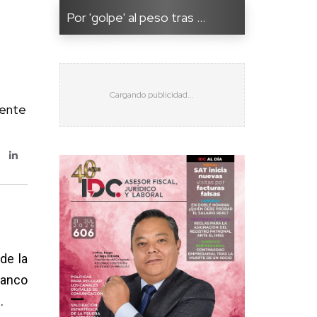
Por 'golpe' al peso tras ...
cente
de la
Banco
.