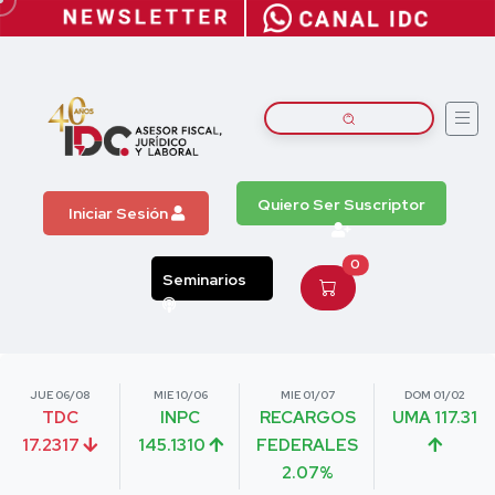
Quiero Ser Suscriptor
Iniciar Sesión
0
Seminarios
JUE 06/08
MIE 10/06
MIE 01/07
DOM 01/02
TDC
INPC
RECARGOS
UMA 117.31
17.2317
145.1310
FEDERALES
2.07%