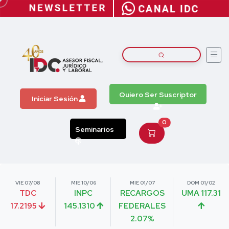
Quiero Ser Suscriptor
Iniciar Sesión
0
Seminarios
VIE 07/08
MIE 10/06
MIE 01/07
DOM 01/02
TDC
INPC
RECARGOS
UMA 117.31
17.2195
145.1310
FEDERALES
2.07%