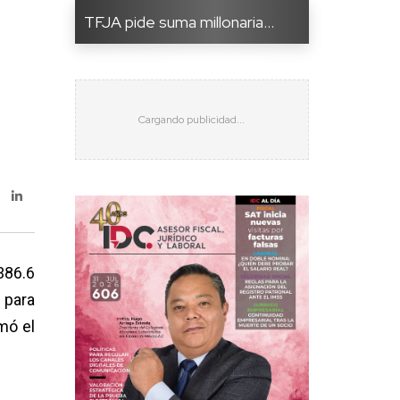
TFJA pide suma millonaria...
386.6
 para
mó el