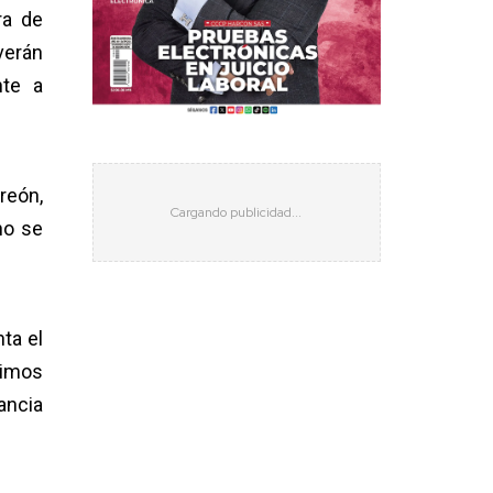
ra de
verán
nte a
reón,
no se
ta el
nimos
ancia