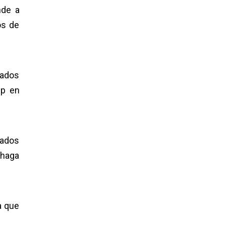
nde a
os de
rados
dp en
nados
 haga
a que