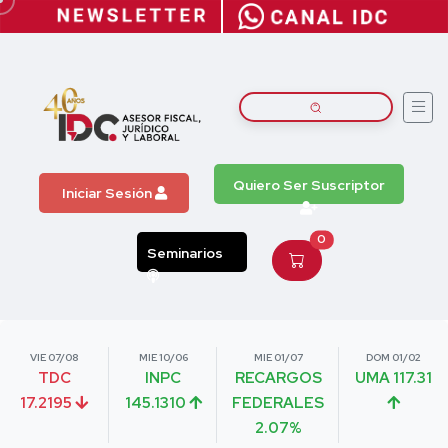
Quiero Ser Suscriptor
Iniciar Sesión
0
Seminarios
VIE 07/08
MIE 10/06
MIE 01/07
DOM 01/02
TDC
INPC
RECARGOS
UMA 117.31
17.2195
145.1310
FEDERALES
2.07%