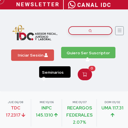
Quiero Ser Suscriptor
Iniciar Sesión
0
Seminarios
JUE 06/08
MIE 10/06
MIE 01/07
DOM 01/02
TDC
INPC
RECARGOS
UMA 117.31
17.2317
145.1310
FEDERALES
2.07%