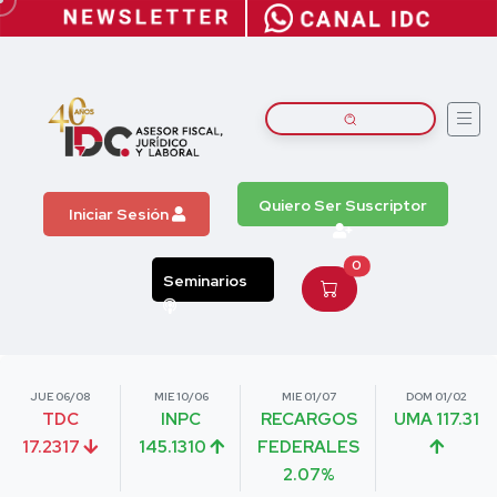
Quiero Ser Suscriptor
Iniciar Sesión
0
Seminarios
JUE 06/08
MIE 10/06
MIE 01/07
DOM 01/02
TDC
INPC
RECARGOS
UMA 117.31
17.2317
145.1310
FEDERALES
2.07%