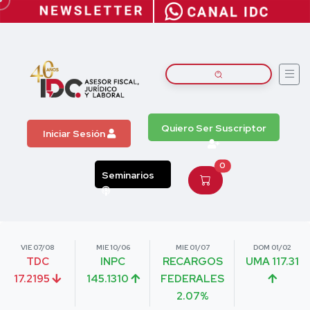
Quiero Ser Suscriptor
Iniciar Sesión
0
Seminarios
VIE 07/08
MIE 10/06
MIE 01/07
DOM 01/02
TDC
INPC
RECARGOS
UMA 117.31
17.2195
145.1310
FEDERALES
2.07%