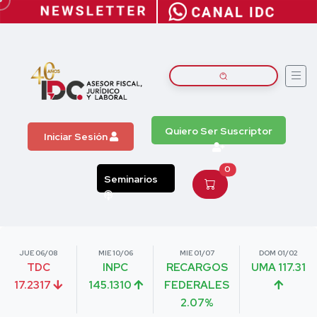
Quiero Ser Suscriptor
Iniciar Sesión
0
Seminarios
JUE 06/08
MIE 10/06
MIE 01/07
DOM 01/02
TDC
INPC
RECARGOS
UMA 117.31
17.2317
145.1310
FEDERALES
2.07%